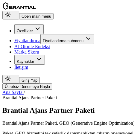
Open main menu
Özellikler
Fiyatlandırma
Fiyatlandırma
submenu
AI Otorite Endeksi
Marka Skoru
Kaynaklar
İletişim
Giriş Yap
Ücretsiz Denemeye Başla
Ana Sayfa
/
Brantial Ajans Partner Paketi
Brantial Ajans Partner Paketi
Brantial Ajans Partner Paketi, GEO (Generative Engine Optimization) hi
Paket, GEO hizmetini tek seferlik danışmanlıktan çıkarıp operasyonel o