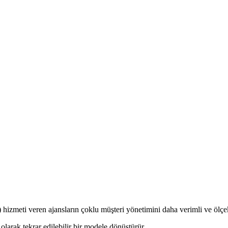
zmeti veren ajansların çoklu müşteri yönetimini daha verimli ve ölçekle
larak tekrar edilebilir bir modele dönüştürür.