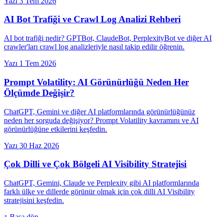
Yazı
3 Tem 2026
AI Bot Trafiği ve Crawl Log Analizi Rehberi
AI bot trafiği nedir? GPTBot, ClaudeBot, PerplexityBot ve diğer AI
crawler'ları crawl log analizleriyle nasıl takip edilir öğrenin.
Yazı
1 Tem 2026
Prompt Volatility: AI Görünürlüğü Neden Her
Ölçümde Değişir?
ChatGPT, Gemini ve diğer AI platformlarında görünürlüğünüz
neden her sorguda değişiyor? Prompt Volatility kavramını ve AI
görünürlüğüne etkilerini keşfedin.
Yazı
30 Haz 2026
Çok Dilli ve Çok Bölgeli AI Visibility Stratejisi
ChatGPT, Gemini, Claude ve Perplexity gibi AI platformlarında
farklı ülke ve dillerde görünür olmak için çok dilli AI Visibility
stratejisini keşfedin.
↑ Başa dön