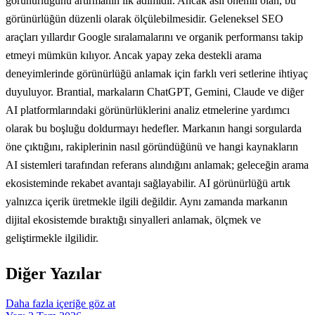
görünürlüğünü artırmanın ilk adımıdır. Ancak asıl önemli olan, bu
görünürlüğün düzenli olarak ölçülebilmesidir. Geleneksel SEO
araçları yıllardır Google sıralamalarını ve organik performansı takip
etmeyi mümkün kılıyor. Ancak yapay zeka destekli arama
deneyimlerinde görünürlüğü anlamak için farklı veri setlerine ihtiyaç
duyuluyor. Brantial, markaların ChatGPT, Gemini, Claude ve diğer
AI platformlarındaki görünürlüklerini analiz etmelerine yardımcı
olarak bu boşluğu doldurmayı hedefler. Markanın hangi sorgularda
öne çıktığını, rakiplerinin nasıl göründüğünü ve hangi kaynakların
AI sistemleri tarafından referans alındığını anlamak; geleceğin arama
ekosisteminde rekabet avantajı sağlayabilir. AI görünürlüğü artık
yalnızca içerik üretmekle ilgili değildir. Aynı zamanda markanın
dijital ekosistemde bıraktığı sinyalleri anlamak, ölçmek ve
geliştirmekle ilgilidir.
Diğer Yazılar
Daha fazla içeriğe göz at