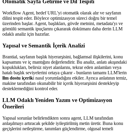
Otomatik Sayfa Getirme ve Dil Tespiti
Workflow Agent, hedef URL'yi otomatik olarak alır ve sayfanın
dilini tespit eder. Böylece optimizasyon süreci doğru bir temel
üzerinden başlar. Agent, başlıkları, gövde metnini, metadata'yı ve
gömülü semantik ipuçlarını çıkararak dokümanı daha derin LLM
odaklı analiz için hazırlar.
Yapısal ve Semantik İçerik Analizi
Brantial, sayfanın başlık hiyerarşisini, bağlamsal ilişkilerini, konu
kapsamını ve iç mantığını değerlendirir. Bu analiz, anlatı akışındaki
kopuklukları, belirsiz niyet alanlarını, tekrar eden anlamları veya
hatalı başlık seviyelerini ortaya çıkarır - bunların tamamı LLM'lerin
llm dostu içerik
i nasıl yorumladığını etkiler. Ayrıca anlatının temiz,
makine tarafından okunabilir bir içerik hiyerarşisini destekleyip
desteklemediğini kontrol eder.
LLM Odaklı Yeniden Yazım ve Optimizasyon
Önerileri
Yapısal sorunlar belirlendikten sonra agent, LLM tarafından
anlaşılmayı artıracak şekilde iyileştirilmiş metin üretir. Buna konu
geçişlerini netleştirme, tanımları güçlendirme, olgusal temeli